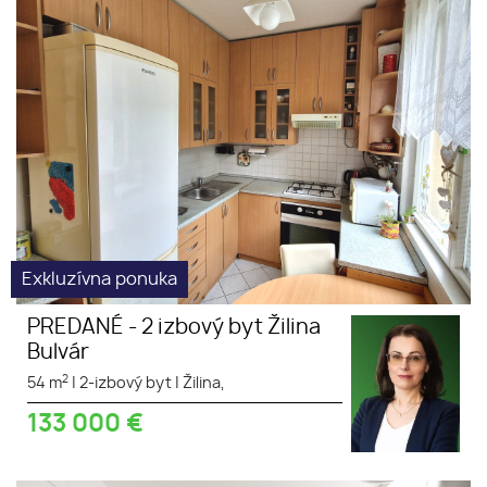
PREDANÉ - 2 izbový byt Žilina
výborná
Bulvár
poloha
tichá lokalita
Exkluzívna ponuka
PREDANÉ - 2 izbový byt Žilina
Bulvár
2
54 m
|
2-izbový byt
|
Žilina,
133 000
€