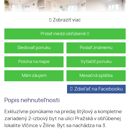
Zobraziť viac
Pridať medzi obľúbené
Sledovať ponuku
Poslať známemu
Poloha na mape
Vytlačiť ponuku
Mám záujem
Mesačná splátka
Zdieľať na Facebooku
Popis nehnuteľnosti
Exkluzívne ponúkame na predaj štýlový a kompletne
zariadený 2-izbový byt na ulici Pražská v obľúbenej
lokalite Vlčince v Žiline. Byt sa nachádza na 3.