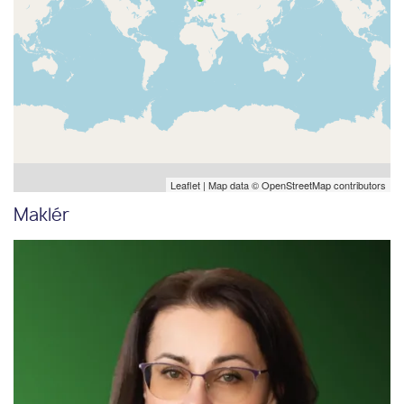
Leaflet
| Map data ©
OpenStreetMap
contributors
Maklér