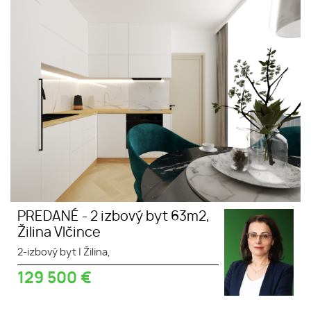
PREDANÉ -2 izbový byt 63m2,
dobrá lokalita
Žilina Vlčince
pôvodný stav
PREDANÉ - 2 izbový byt 63m2,
Žilina Vlčince
2-izbový byt
|
Žilina,
129 500
€