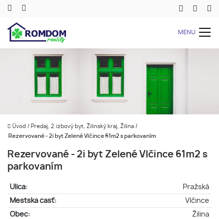
MENU
Úvod
/
Predaj, 2 izbový byt, Žilinský kraj, Žilina
/
Rezervované - 2i byt Zelené Vlčince 61m2 s parkovaním
Rezervované - 2i byt Zelené Vlčince 61m2 s
parkovaním
Ulica:
Pražská
Mestská časť:
Vlčince
Obec:
Žilina