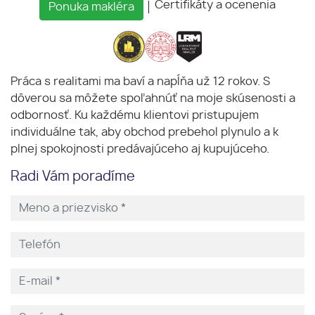
Certifikáty a ocenenia
Ponuka makléra
Práca s realitami ma baví a napĺňa už 12 rokov. S
dôverou sa môžete spoľahnúť na moje skúsenosti a
odbornosť. Ku každému klientovi pristupujem
individuálne tak, aby obchod prebehol plynulo a k
plnej spokojnosti predávajúceho aj kupujúceho.
Radi Vám poradíme