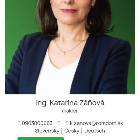
Ing. Katarína Záňová
maklér
0903800063
k.zanova@romdom.sk
Slovensky
Česky
Deutsch