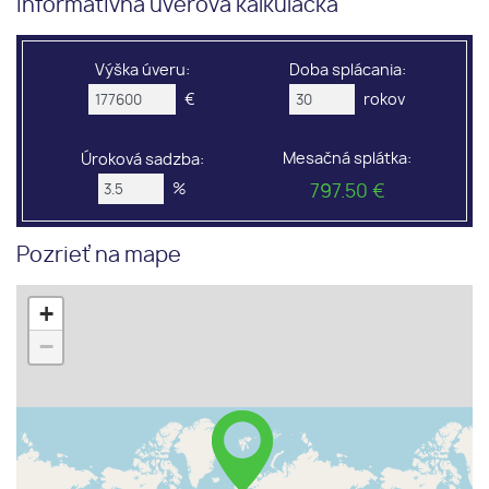
Informatívna úverová kalkulačka
Výška úveru:
Doba splácania:
€
rokov
Mesačná splátka:
Úroková sadzba:
%
797.50 €
Pozrieť na mape
+
−