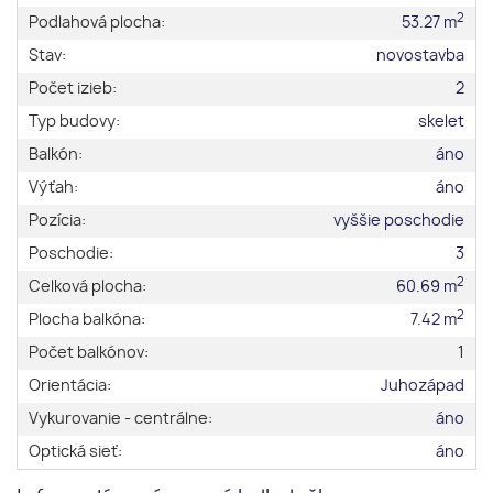
2
Podlahová plocha:
53.27 m
Stav:
novostavba
Počet izieb:
2
Typ budovy:
skelet
Balkón:
áno
Výťah:
áno
Pozícia:
vyššie poschodie
Poschodie:
3
2
Celková plocha:
60.69 m
2
Plocha balkóna:
7.42 m
Počet balkónov:
1
Orientácia:
Juhozápad
Vykurovanie - centrálne:
áno
Optická sieť:
áno