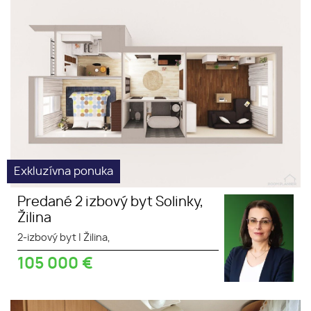
Žilina
Obchody
MHD
Exkluzívna ponuka
Predané 2 izbový byt Solinky,
Žilina
2-izbový byt
|
Žilina,
105 000
€