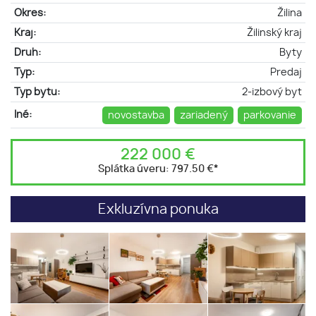
Okres:
Žilina
Kraj:
Žilinský kraj
Druh:
Byty
Typ:
Predaj
Typ bytu:
2-izbový byt
Iné:
novostavba
zariadený
parkovanie
222 000 €
Splátka úveru:
797.50 €
*
Exkluzívna ponuka