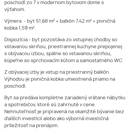
poschodí zo 7 v modernom bytovom dome s
výťahom.
Výmera - byt 51,68 m² + balkón 7,42 m² + pivničná
kobka 1,59 m².
Dispozícia - byt pozostáva zo vstupnej chodby so
vstavanou skriňou, priestrannej kuchyne prepojenej
s obývacou izbou, spálne so vstavanou skriňou,
kúpeľne so sprchovacím kútom a samostatného WC.
Z obývacej izby je vstup na priestranný balkón.
Výhodou je pivničná kobka umiestnená priamo na
poschodí.
Byt sa predáva kompletne zariadený vrátane nábytku
a spotrebičov, ktoré sú zahrnuté v cene.
Nehnuteľnosť je pripravená na okamžité bývanie bez
ďalších investícií alebo ako výborná investičná
príležitosť na prenájom.