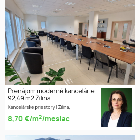
92,49 m2 Žilina
Prenájom moderné kancelárie
92,49 m2 Žilina
Kancelárske priestory
|
Žilina,
2
8,70
€/m
/mesiac