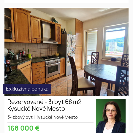
Rezervované 3i byt 68 m2
dobrá lokalita
Kysucké Nové Mesto
rekonštrukcia
Exkluzívna ponuka
Rezervované - 3i byt 68 m2
Kysucké Nové Mesto
3-izbový byt
|
Kysucké Nové Mesto,
168 000
€