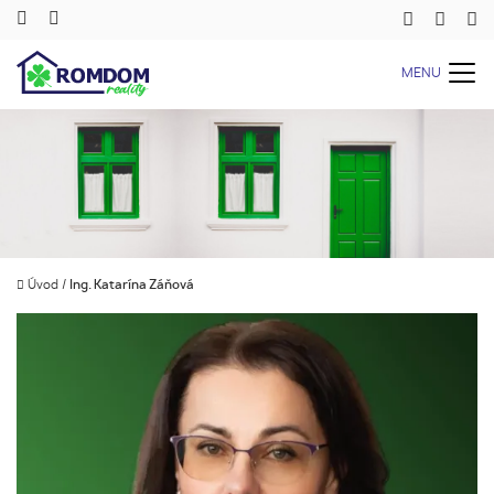
MENU
Úvod
/
Ing. Katarína Záňová