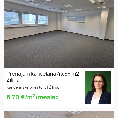
Žilina
Prenájom kancelária 43,56 m2
Žilina
Kancelárske priestory
|
Žilina,
2
8,70
€/m
/mesiac
Prenájom moderné kancelárie