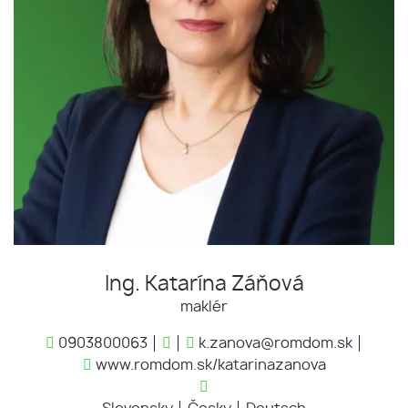
Ing. Katarína Záňová
maklér
0903800063
k.zanova@romdom.sk
www.romdom.sk/katarinazanova