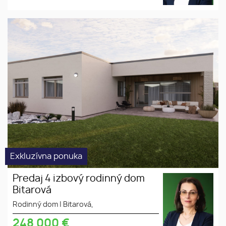
Predaj 4 izbový rodinný dom
novostavba
Bitarová
Exkluzívna ponuka
Predaj 4 izbový rodinný dom
Bitarová
Rodinný dom
|
Bitarová,
248 000
€