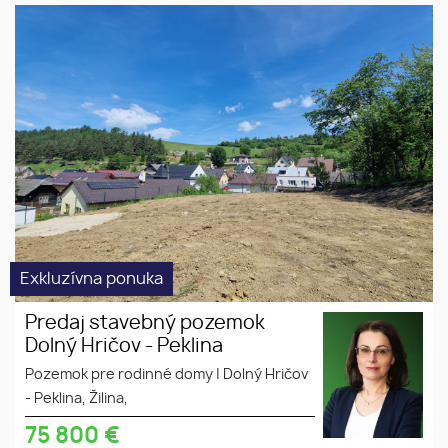
Predaj stavebný pozemok
slnečný
Dolný Hričov - Peklina
stavebný
Exkluzívna ponuka
Predaj stavebný pozemok
Dolný Hričov - Peklina
Pozemok pre rodinné domy
|
Dolný Hričov
- Peklina, Žilina,
75 800
€