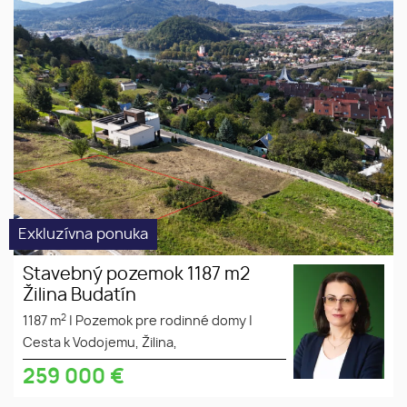
Stavebný pozemok 1187 m2
slnečný
Žilina Budatín
dobrá lokalita
krásny výhľad
Exkluzívna ponuka
Stavebný pozemok 1187 m2
Žilina Budatín
2
1187 m
|
Pozemok pre rodinné domy
|
Cesta k Vodojemu, Žilina,
259 000
€