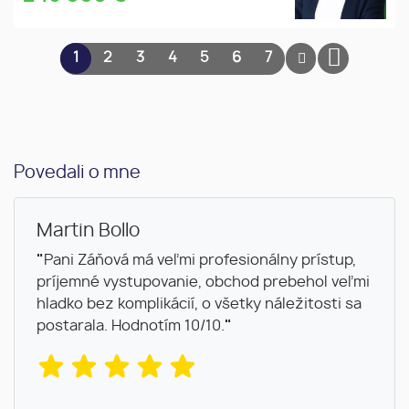
1
2
3
4
5
6
7
Povedali o mne
Martin Bollo
"
Pani Záňová má veľmi profesionálny prístup,
príjemné vystupovanie, obchod prebehol veľmi
hladko bez komplikácií, o všetky náležitosti sa
postarala. Hodnotím 10/10.
"