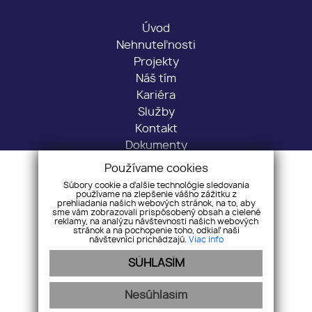
Úvod
Nehnuteľnosti
Projekty
Náš tím
Kariéra
Služby
Kontakt
Dokumenty
Používame cookies
Sídlo: Predmestská 1716/30, 01001 Žilina
Súbory cookie a ďalšie technológie sledovania
Kancelária: Veľká Okružná 43, 010 01 Žilina
používame na zlepšenie vášho zážitku z
prehliadania našich webových stránok, na to, aby
+421 917 451 653
sme vám zobrazovali prispôsobený obsah a cielené
reklamy, na analýzu návštevnosti našich webových
info@romdom.sk
stránok a na pochopenie toho, odkiaľ naši
návštevníci prichádzajú.
Viac info
SÚHLASÍM
Pridajte si nás
Nesúhlasím