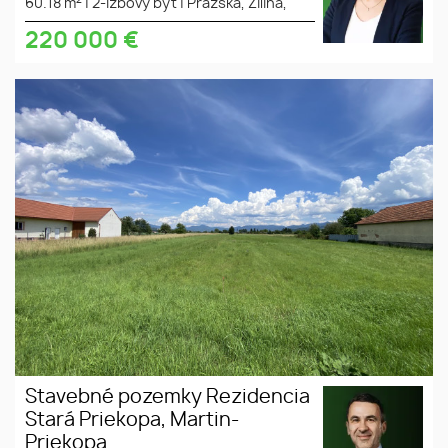
60.18 m
|
2-izbový byt
|
Pražská, Žilina,
220 000
€
rovinaté
slnečné
všetky siete
Stavebné pozemky Rezidencia
Stará Priekopa, Martin-
Priekopa