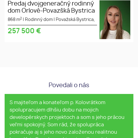
Predaj dvojgeneračný rodinný
dom Orlové-Povazšká Bystrica
2
868 m
|
Rodinný dom
|
Považská Bystrica,
257 500
€
Povedali o nás
a konateľom p. Kolovrátkom
V realitnej 
m dlhšiu dobu na mojich
veľkou ochot
ch projektoch a som s jeho prácou
ný. Som rád, že spolupráca
Zdroj:
Googl
 s jeho novo založenou realitnou