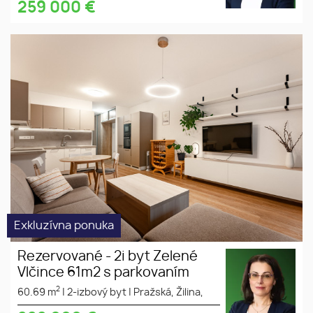
259 000
€
2i byt Zelené Vlčince s
novostavba
parkovaním
zariadený
parkovanie
Exkluzívna ponuka
Rezervované - 2i byt Zelené
Vlčince 61m2 s parkovaním
2
60.69 m
|
2-izbový byt
|
Pražská, Žilina,