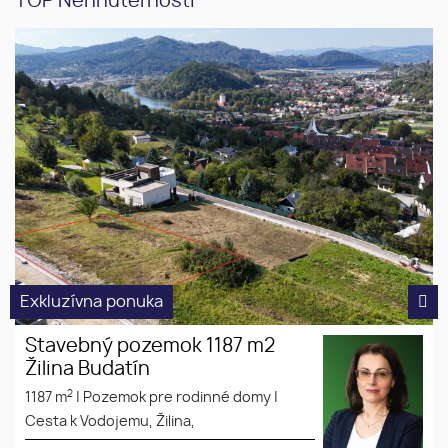
TOP Nehnuteľnosti
Stavebný pozemok 1187 m2
slnečný
Žilina Budatín
dobrá lokalita
krásny výhľad
Exkluzívna ponuka
Stavebný pozemok 1187 m2
Žilina Budatín
2
1187 m
|
Pozemok pre rodinné domy
|
Cesta k Vodojemu, Žilina,