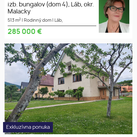
izb. bungalov (dom 4), Láb, okr.
Malacky
2
513 m
|
Rodinný dom
|
Láb,
285 000
€
Exkluzívna ponuka