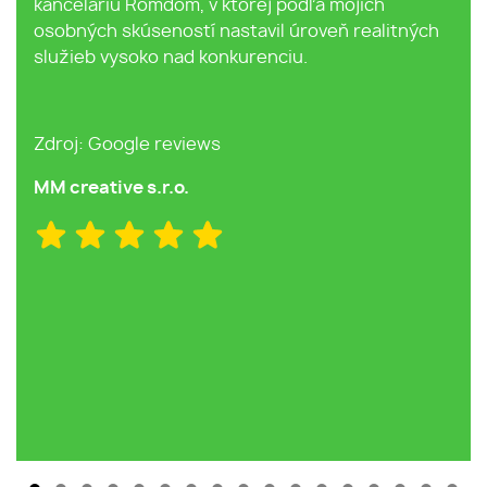
omdom, v ktorej podľa mojich
Nikola Olejá
seností nastavil úroveň realitných
ko nad konkurenciu.
e reviews
s.r.o.