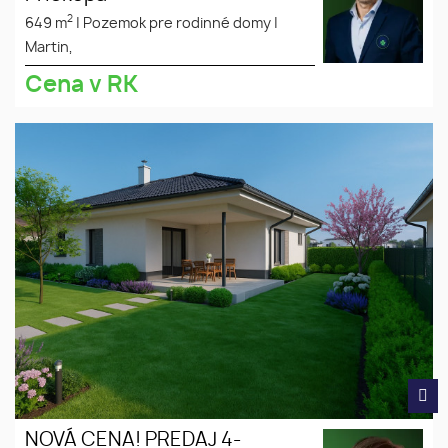
2
649 m
|
Pozemok pre rodinné domy
|
Martin,
Cena v RK
NOVÁ CENA! PREDAJ
tiché
murovaný 4-izbový bungalov v
prostredie
obci Láb, okres Malacky Služby
slnečný
ZÁHRADNEJ architektúry
pozemok
ZDARMA! - Návrh 3D
vizualizácie hradíme MY.
súkromná
ulica
NOVÁ CENA! PREDAJ 4-