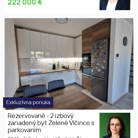
222 000
€
2 izbový zariadený byt Zelené
novostavba
Vlčince s parkovaním
zariadený
parkovanie
Exkluzívna ponuka
Rezervované - 2 izbový
zariadený byt Zelené Vlčince s
parkovaním
2