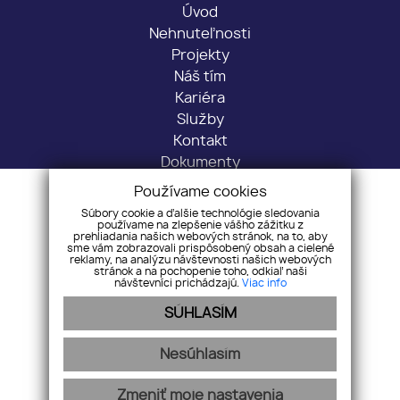
Úvod
Nehnuteľnosti
Projekty
Náš tím
Kariéra
Služby
Kontakt
Dokumenty
Používame cookies
Sídlo: Predmestská 1716/30, 01001 Žilina
Súbory cookie a ďalšie technológie sledovania
Kancelária: Veľká Okružná 43, 010 01 Žilina
používame na zlepšenie vášho zážitku z
prehliadania našich webových stránok, na to, aby
+421 917 451 653
sme vám zobrazovali prispôsobený obsah a cielené
reklamy, na analýzu návštevnosti našich webových
info@romdom.sk
stránok a na pochopenie toho, odkiaľ naši
návštevníci prichádzajú.
Viac info
SÚHLASÍM
Pridajte si nás
Nesúhlasím
Ochrana osobných údajov
Pravidlá cookies
Zmeniť moje nastavenia