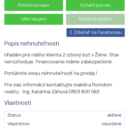
Poloha na mape
Vytlačiť ponuku
Mám záujem
Mesačná splátka
Zdieľať na Facebooku
Popis nehnuteľnosti
Hľadám pre nášho klienta 2 izbový byt v Žiline. Stav
nerozhoduje. Financovanie máme zabezpečené.
Ponúknite svoju nehnuteľnosť na predaj !
Pre viac informácií kontaktujte makléra Romdom
reality: Ing. Katarína Záňová 0903 800 063
Vlastnosti
Status:
aktívne
Vlastníctvo:
neurčené