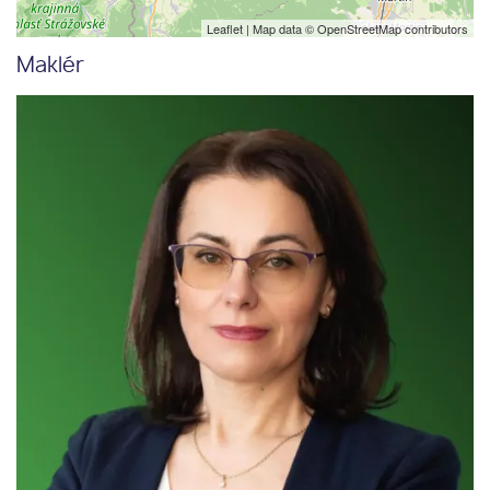
Leaflet
| Map data ©
OpenStreetMap
contributors
Maklér