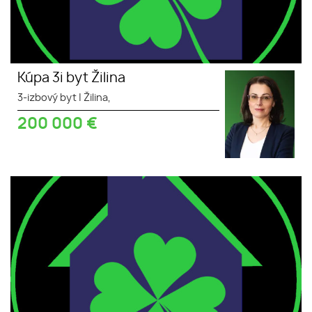
Kúpa 3i byt Žilina
3-izbový byt
|
Žilina,
200 000
€
Kúpa 2i byt Žilina