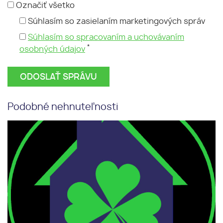
Označiť všetko
Súhlasím so zasielaním marketingových správ
Súhlasím so spracovaním a uchovávaním
*
osobných údajov
Podobné nehnuteľnosti
Kúpa 3i byt Žilina