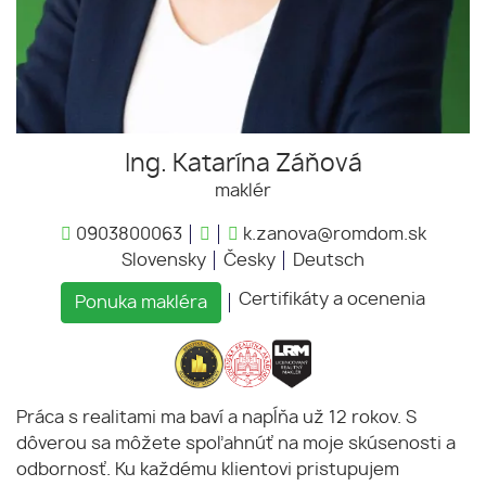
Ing. Katarína Záňová
maklér
0903800063
k.zanova@romdom.sk
Slovensky
Česky
Deutsch
Certifikáty a ocenenia
Ponuka makléra
Práca s realitami ma baví a napĺňa už 12 rokov. S
dôverou sa môžete spoľahnúť na moje skúsenosti a
odbornosť. Ku každému klientovi pristupujem