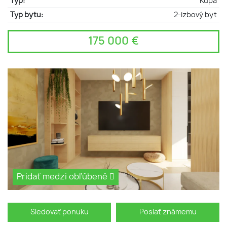
Typ:
Kúpa
Typ bytu:
2-izbový byt
175 000 €
Pridať medzi obľúbené
Sledovať ponuku
Poslať známemu