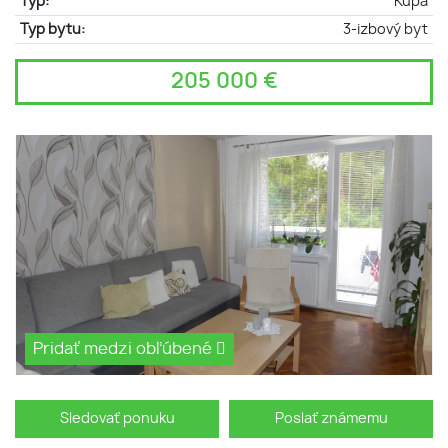
Typ:
Kúpa
Typ bytu:
3-izbový byt
205 000 €
Pridať medzi obľúbené
Sledovať ponuku
Poslať známemu