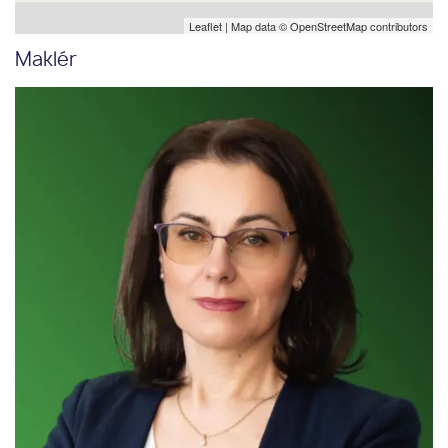
Leaflet
| Map data ©
OpenStreetMap
contributors
Maklér