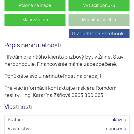
Poloha na mape
Vytlačiť ponuku
Mám záujem
Mesačná splátka
Zdieľať na Facebooku
Popis nehnuteľnosti
Hľadám pre nášho klienta 3 izbový byt v Žiline. Stav
nerozhoduje. Financovanie máme zabezpečené.
Ponúknite svoju nehnuteľnosť na predaj !
Pre viac informácií kontaktujte makléra Romdom
reality: Ing. Katarína Záňová 0903 800 063
Vlastnosti
Status:
aktívne
Vlastníctvo:
neurčené