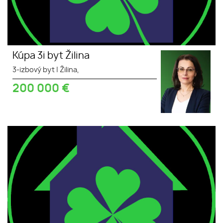
Kúpa 3i byt Žilina
3-izbový byt
|
Žilina,
200 000
€
Kúpa 2i byt Žilina