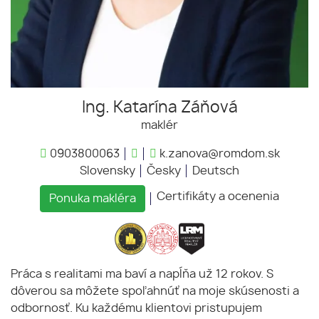
Ing. Katarína Záňová
maklér
0903800063
k.zanova@romdom.sk
Slovensky
Česky
Deutsch
Certifikáty a ocenenia
Ponuka makléra
Práca s realitami ma baví a napĺňa už 12 rokov. S
dôverou sa môžete spoľahnúť na moje skúsenosti a
odbornosť. Ku každému klientovi pristupujem