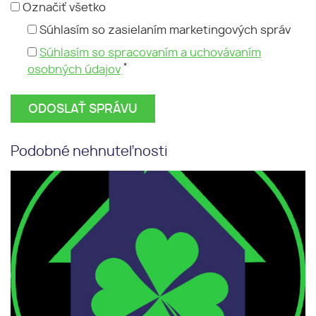
Označiť všetko
Súhlasím so zasielaním marketingových správ
Súhlasím so spracovaním a uchovávaním
*
osobných údajov
Podobné nehnuteľnosti
Kúpa 3i byt Žilina