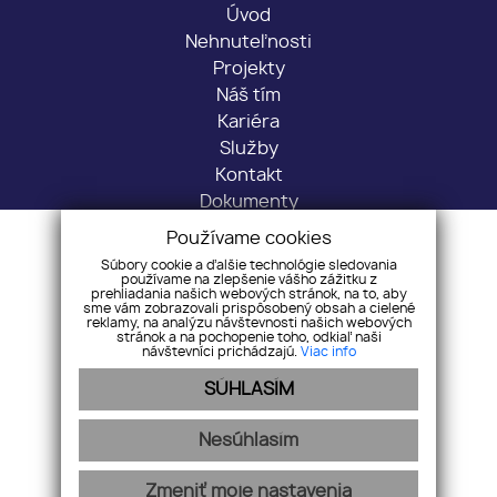
Úvod
Nehnuteľnosti
Projekty
Náš tím
Kariéra
Služby
Kontakt
Dokumenty
Používame cookies
Sídlo: Predmestská 1716/30, 01001 Žilina
Súbory cookie a ďalšie technológie sledovania
Kancelária: Veľká Okružná 43, 010 01 Žilina
používame na zlepšenie vášho zážitku z
prehliadania našich webových stránok, na to, aby
+421 917 451 653
sme vám zobrazovali prispôsobený obsah a cielené
reklamy, na analýzu návštevnosti našich webových
info@romdom.sk
stránok a na pochopenie toho, odkiaľ naši
návštevníci prichádzajú.
Viac info
SÚHLASÍM
Pridajte si nás
Nesúhlasím
Ochrana osobných údajov
Pravidlá cookies
Zmeniť moje nastavenia