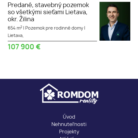
Predané, stavebný pozemok
so všetkými sieťami Lietava,
okr. Žilina
2
654 m
|
Pozemok pre rodinné domy
|
Lietava,
107 900
€
Úvod
Nehnuteľnosti
Projekty