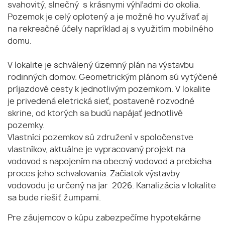
svahovitý, slnečný s krásnymi výhľadmi do okolia.
Pozemok je celý oplotený a je možné ho využívať aj
na rekreačné účely napríklad aj s využitím mobilného
domu.
V lokalite je schválený územný plán na výstavbu
rodinných domov. Geometrickým plánom sú vytýčené
príjazdové cesty k jednotlivým pozemkom. V lokalite
je privedená eletrická sieť, postavené rozvodné
skrine, od ktorých sa budú napájať jednotlivé
pozemky.
Vlastníci pozemkov sú združení v spoločenstve
vlastníkov, aktuálne je vypracovaný projekt na
vodovod s napojením na obecný vodovod a prebieha
proces jeho schvalovania. Začiatok výstavby
vodovodu je určený na jar 2026. Kanalizácia v lokalite
sa bude riešiť žumpami.
Pre záujemcov o kúpu zabezpečíme hypotekárne