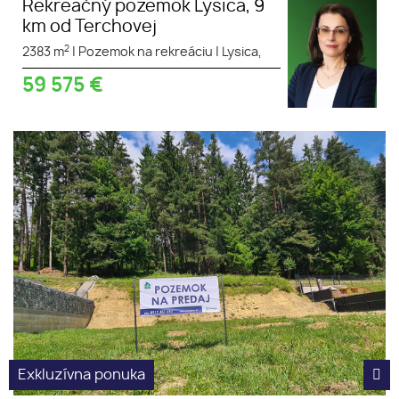
Rekreačný pozemok Lysica, 9
km od Terchovej
2
2383 m
|
Pozemok na rekreáciu
|
Lysica,
59 575
€
Exkluzívna ponuka