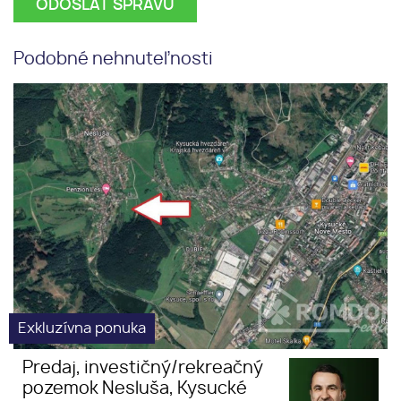
Podobné nehnuteľnosti
Predaj, investičný/rekreačný
výhodnjá
pozemok Nesluša, Kysucké
investícia
Nové Mesto
Exkluzívna ponuka
Predaj, investičný/rekreačný
pozemok Nesluša, Kysucké