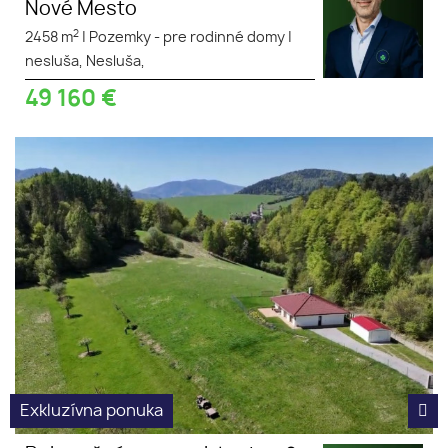
Nové Mesto
2
2458 m
|
Pozemky - pre rodinné domy
|
nesluša, Nesluša,
49 160
€
Rekreačný pozemok Lysica, 9
rekreačný
km od Terchovej
slnečný
investičný
Exkluzívna ponuka