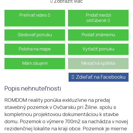
Zobraziť viac
Prehrať video
Pridať medzi
obľúbené
Sledovať ponuku
Poslať známemu
Poloha na mape
Vytlačiť ponuku
Mám záujem
Mesačná splátka
Zdieľať na Facebooku
Popis nehnuteľnosti
ROMDOM reality ponúka exkluzívne na predaj
stavebný pozemok v Ovčiarsku pri Žiline. spolu s
kompletnou projektovou dokumentáciou k stavbe
domu. Pozemok o výmere 700m2 sa nachádza v novej
rezidenčnej lokalite na kraji obce. Pozemok je mierne