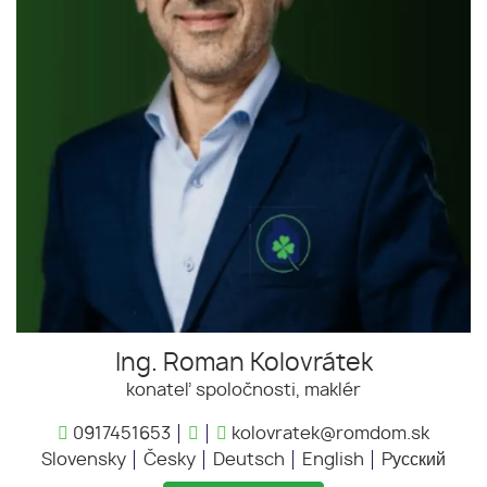
Ing. Roman Kolovrátek
konateľ spoločnosti, maklér
0917451653
kolovratek@romdom.sk
Slovensky
Česky
Deutsch
English
Pусский