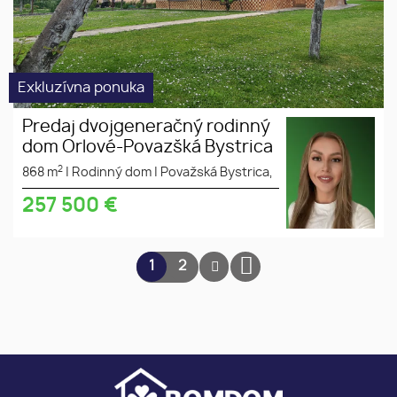
Exkluzívna ponuka
Predaj dvojgeneračný rodinný
dom Orlové-Povazšká Bystrica
2
868 m
|
Rodinný dom
|
Považská Bystrica,
257 500
€
1
2