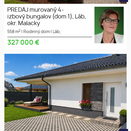
PREDAJ murovaný 4-
izbový bungalov (dom 1), Láb,
okr. Malacky
2
558 m
|
Rodinný dom
|
Láb,
327 000
€
PREDAJ - POSLEDNÝ 4-
tiché
izbový samostatne stojaci
prostredie
bungalov v obci Láb, okres
slnečný
Malacky. Nezáväzná obhliadka
pozemok
aj cez víkend! Bývajte ešte toto
leto :-)
súkromná
ulica