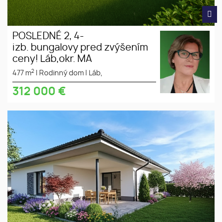
POSLEDNÉ 2, 4-
izb. bungalovy pred zvýšením
ceny! Láb,okr. MA
2
477 m
|
Rodinný dom
|
Láb,
312 000
€
POSLEDNÝ nový 4-
tiché
izbový bungalov v tichej uličke v
prostredie
obci Láb, okres Malacky, ( pred
slnečný
zvýšením cien! )
pozemok
súkromná
ulica