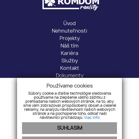
Úvod
Nehnuteľnosti
Projekty
Náš tím
Kariéra
Služby
Kontakt
Dokumenty
Používame cookies
Sídlo: Predmestská 1716/30, 01001 Žilina
Súbory cookie a ďalšie technológie sledovania
Kancelária: Veľká Okružná 43, 010 01 Žilina
používame na zlepšenie vášho zážitku z
prehliadania našich webových stránok, na to, aby
+421 917 451 653
sme vám zobrazovali prispôsobený obsah a cielené
reklamy, na analýzu návštevnosti našich webových
info@romdom.sk
stránok a na pochopenie toho, odkiaľ naši
návštevníci prichádzajú.
Viac info
SÚHLASÍM
Pridajte si nás