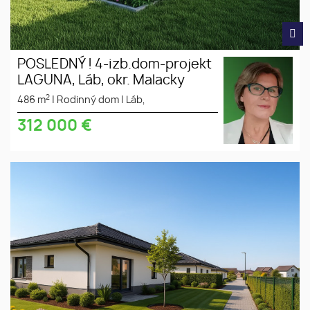
POSLEDNÝ ! 4-izb.dom-projekt
LAGUNA, Láb, okr. Malacky
2
486 m
|
Rodinný dom
|
Láb,
312 000
€
Moderný 4-izbový bungalov v
tiché
obci Láb, okres Malacky
prostredie
slnečný
pozemok
súkromná
ulica