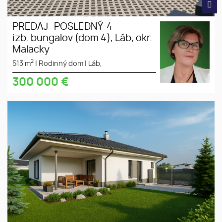
PREDAJ- POSLEDNÝ 4-
izb. bungalov (dom 4), Láb, okr.
Malacky
2
513 m
|
Rodinný dom
|
Láb,
300 000
€
POSLEDNÉ 2, 4-izb. bungalovy v
tiché
tichej, krásnej uličke v obci Láb
prostredie
na Záhorí, 25 km od Bratislavy.
slnečný
Nepremeškajte príležitosť pred
pozemok
zvýšením cien!
súkromná
ulica