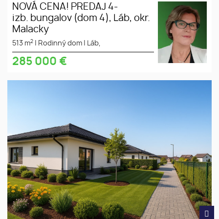
NOVÁ CENA! PREDAJ 4-
izb. bungalov (dom 4), Láb, okr.
Malacky
2
513 m
|
Rodinný dom
|
Láb,
285 000
€
Moderný 4-izbový bungalov v
tiché
obci Láb, okres Malacky
prostredie
slnečný
pozemok
súkromná
ulica