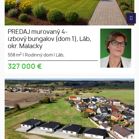
PREDAJ murovaný 4-
izbový bungalov (dom 1), Láb,
okr. Malacky
2
558 m
|
Rodinný dom
|
Láb,
327 000
€
Na predaj: Murované 4-izbové
Rodinný dom
bungalovy Laguna v obci Láb,
bungalov
okres Malacky. NOVINKA!
Služby ZÁHRADNEJ
ARCHITEKTÚRY ZDARMA (Návrh
3D vizualizácie)