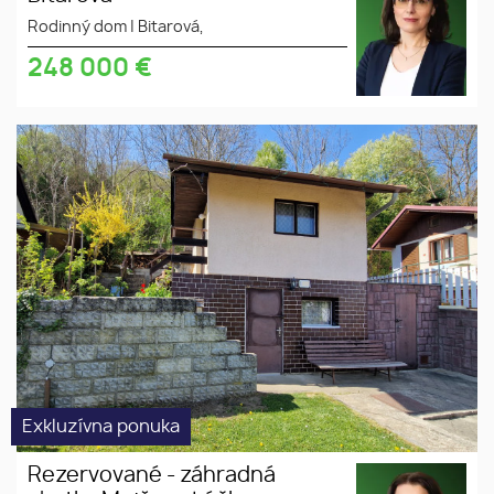
Rodinný dom
|
Bitarová,
248 000
€
Rezervované - záhradná chatka
slnečný
Mojšova Lúčka
pozemok
murovaná
chatka
krásny výhľad
Exkluzívna ponuka
Rezervované - záhradná