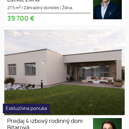
2
27.5 m
|
Záhradný domček
|
Žilina,
39 700
€
Predaj 4 izbový rodinný dom
novostavba
Bitarová
Exkluzívna ponuka
Predaj 4 izbový rodinný dom
Bitarová