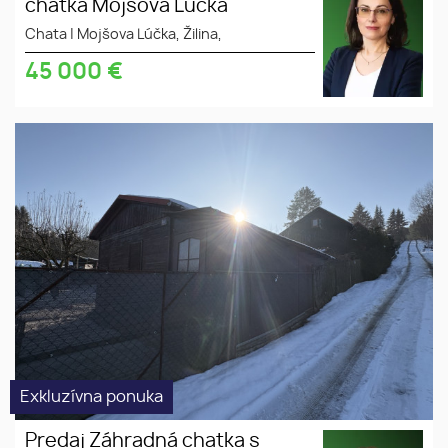
chatka Mojšova Lúčka
Chata
|
Mojšova Lúčka, Žilina,
45 000
€
Exkluzívna ponuka
Predaj Záhradná chatka s