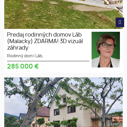
Predaj rodinných domov Láb
(Malacky) ZDARMA! 3D vizuál
záhrady
Rodinný dom
|
Láb,
285 000
€