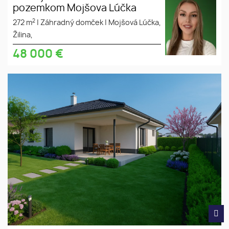
pozemkom Mojšova Lúčka
2
272 m
|
Záhradný domček
|
Mojšová Lúčka,
Žilina,
48 000
€
NOVÁ CENA! PREDAJ
tiché
murovaný 4-izbový bungalov v
prostredie
obci Láb, okres Malacky Služby
slnečný
ZÁHRADNEJ architektúry
pozemok
ZDARMA! - Návrh 3D
vizualizácie hradíme MY.
súkromná
ulica