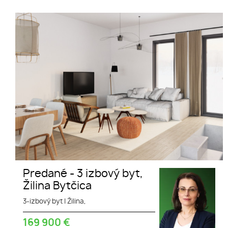
Predané - 3 izbový byt, Žilina Bytčica
Predané - 3 izbový byt,
Žilina Bytčica
3-izbový byt
|
Žilina,
169 900
€