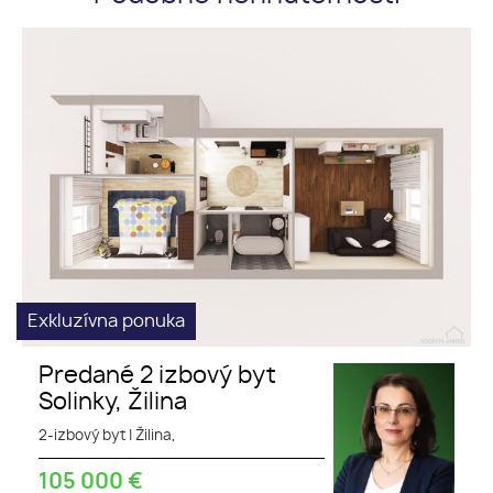
Slnečný
Predaj 2 izbový byt Solinky, Žilina
Obchody
MHD
Exkluzívna ponuka
Predané 2 izbový byt
Solinky, Žilina
2-izbový byt
|
Žilina,
105 000
€