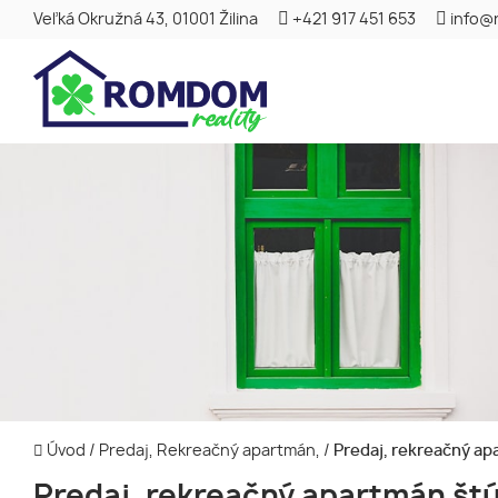
Veľká Okružná 43, 01001 Žilina
+421 917 451 653
info@
Úvod
/
Predaj, Rekreačný apartmán,
/
Predaj, rekreačný ap
Predaj, rekreačný apartmán št