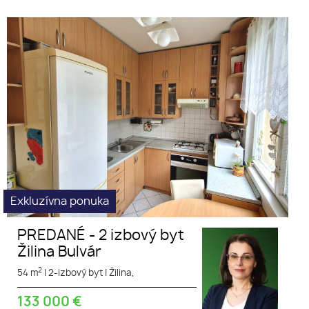
výborná poloha
PREDANÉ - 2 izbový byt Žilina Bulvár
tichá lokalita
Exkluzívna ponuka
PREDANÉ - 2 izbový byt
Žilina Bulvár
2
54 m
|
2-izbový byt
|
Žilina,
133 000
€