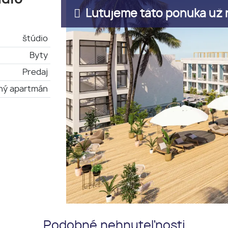
Ľutujeme táto ponuka už n
štúdio
Byty
Predaj
ný apartmán
Podobné nehnuteľnosti