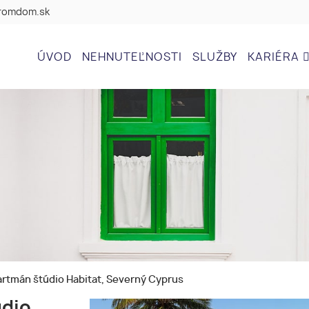
romdom.sk
ÚVOD
NEHNUTEĽNOSTI
SLUŽBY
KARIÉRA
artmán štúdio Habitat, Severný Cyprus
údio