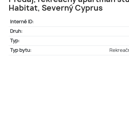
Habitat, Severný Cyprus
Interné ID:
Druh:
Typ:
Typ bytu:
Rekreač